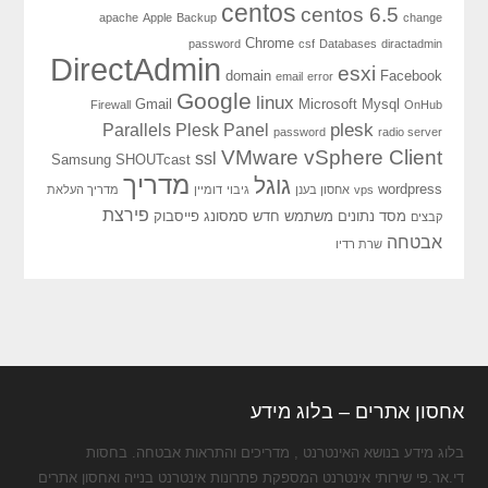
centos
centos 6.5
apache
Apple
Backup
change
Chrome
password
csf
Databases
diractadmin
DirectAdmin
esxi
domain
Facebook
email
error
Google
linux
Gmail
Microsoft
Mysql
Firewall
OnHub
plesk
Parallels Plesk Panel
password
radio server
VMware vSphere Client
ssl
Samsung
SHOUTcast
מדריך
גוגל
wordpress
vps
אחסון בענן
גיבוי
דומיין
מדריך העלאת
פירצת
מסד נתונים
משתמש חדש
סמסונג
פייסבוק
קבצים
אבטחה
שרת רדיו
אחסון אתרים – בלוג מידע
בלוג מידע בנושא האינטרנט , מדריכים והתראות אבטחה. בחסות
די.אר.פי שירותי אינטרנט המספקת פתרונות אינטרנט בנייה ואחסון אתרים