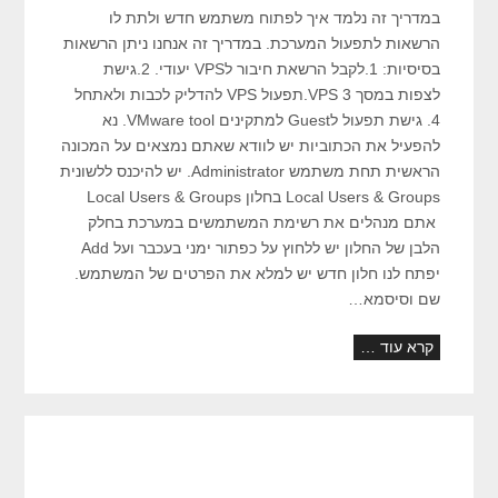
במדריך זה נלמד איך לפתוח משתמש חדש ולתת לו
הרשאות לתפעול המערכת. במדריך זה אנחנו ניתן הרשאות
בסיסיות: 1.לקבל הרשאת חיבור לVPS יעודי. 2.גישת
לצפות במסך VPS 3.תפעול VPS להדליק לכבות ולאתחל
4. גישת תפעול לGuest למתקינים VMware tool. נא
להפעיל את הכתוביות יש לוודא שאתם נמצאים על המכונה
הראשית תחת משתמש Administrator. יש להיכנס ללשונית
Local Users & Groups בחלון Local Users & Groups
אתם מנהלים את רשימת המשתמשים במערכת בחלק
הלבן של החלון יש ללחוץ על כפתור ימני בעכבר ועל Add
יפתח לנו חלון חדש יש למלא את הפרטים של המשתמש.
שם וסיסמא…
קרא עוד …