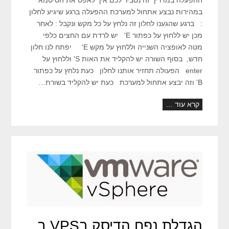
במהירות נבצע אתחול למערכת ההפעלה ברגע שיגיע לחלון
: ברגע שהגענו לחלון זה נלחץ על כל מקש ונקבל : לאחר
מכן יש ללחוץ על כפתור E' יש לרדת עם החצים כלפי
מטה לאופציה השנייה וללחוץ על מקש E' יפתח לנו חלון
חדש, בסוף השורה יש להקליד את האות S' וללחוץ על
enter הפעולה תחזיר אותנו לחלון כעת נלחץ על כפתור
B' וזה יבצע אתחול למערכת כעת יש להקליד בשורת…
קרא עוד …
הגדלת נפח הדיסק בVPS ב