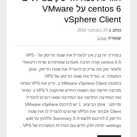
centos 6 על VMware
vSphere Client
נכתב ב
24 בנובמבר 2014
קטגוריה
Linux
במדריך זה נבין איך להגדיל את שטח הדיסק על VPS -
centos 6.5 קורה הרבה פעמים שפותחים שרת וירטואלי
ולאחר זמן מה צריכים להגדיל את שטח הדיסק. אופן
הפעולה: א. נגדיל את שטח הדיסק של VPS
בתוכנה VMware vSphere Client ב. נריץ את VPS נפתח
מחיצה חדשה עם השטח החדש שהוקצה ל VPS ג. נאחד
את המחיצה החדשה עם המחיצה שאנו רוצים להגדיל
וסיימנו אופן הביצוע: 1.יש להיכנס VMware vSphere
Client ולבחור את הVPS שרוצים להגדיל לו את שטח
הדיסק 2.להיכנס ללשונית Summary 3.וללחוץ על edit
settings יפתח חלון חדש עם הגדרות המערכת של VPS…