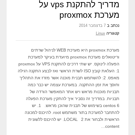
מדריך להתקנת vps על
מערכת proxmox
נכתב ב
7 בדצמבר 2014
קטגוריה
Linux
מערכת proxmox היא מערכת WEB לניהול שרתים
וריטואלים מערכת proxmox מיועדת בעיקר למערכת
הפעלה לינוקס. יש שתי דרכים להתקנת VPS על proxmox
1: העלאת קובץ ISO לשרת הראשי ואז לבצע התקנה רגילה
מאפס. 2: להשתמש תבנית מוכנה אשר מזרז את התהליך
וחוסך את זמן ההתקנה. במערכת עצמה יש כבר כמה
תבניות מוכנות מראש ויש אתר המאפשר הורדה של
תבניות. במדריך זה נסביר איך להתקין מערכת הפעלה
centos 6 בשימוש של תבנית שהוכן מראש. 1. יש
להתחבר למערכת בתור משתמש root. להיכנס למכונה
הראשית ולבחור את LOCAL 2. יש להיכנס ללשונית
content…