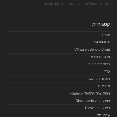
, שירותי וירטואליזציה וענן , מכירה ואחסון שרתים.
קטגוריות
Linux
PROXMOX
VMware vSphere Client
אבטחת מידע
חדשות די.אר.פי
כללי
כתבות טכנולוגיה
מדריכים
ניהול שרת וירטואלי vSphere
פאנל ניהול Directadmin
פאנל ניהול Plesk
שרתי רדיו