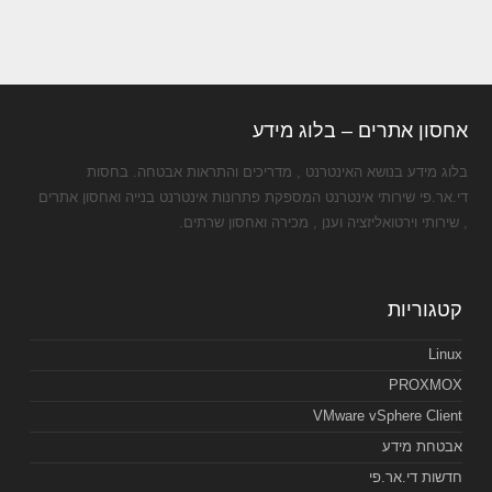
אחסון אתרים – בלוג מידע
בלוג מידע בנושא האינטרנט , מדריכים והתראות אבטחה. בחסות
די.אר.פי שירותי אינטרנט המספקת פתרונות אינטרנט בנייה ואחסון אתרים
, שירותי וירטואליזציה וענן , מכירה ואחסון שרתים.
קטגוריות
Linux
PROXMOX
VMware vSphere Client
אבטחת מידע
חדשות די.אר.פי