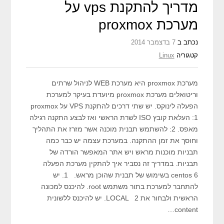
מדריך להתקנת vps על
מערכת proxmox
נכתב ב
7 בדצמבר 2014
קטגוריה
Linux
מערכת proxmox היא מערכת WEB לניהול שרתים
וריטואלים מערכת proxmox מיועדת בעיקר למערכת
הפעלה לינוקס. יש שתי דרכים להתקנת VPS על proxmox
1: העלאת קובץ ISO לשרת הראשי ואז לבצע התקנה רגילה
מאפס. 2: להשתמש תבנית מוכנה אשר מזרז את התהליך
וחוסך את זמן ההתקנה. במערכת עצמה יש כבר כמה
תבניות מוכנות מראש ויש אתר המאפשר הורדה של
תבניות. במדריך זה נסביר איך להתקין מערכת הפעלה
centos 6 בשימוש של תבנית שהוכן מראש. 1. יש
להתחבר למערכת בתור משתמש root. להיכנס למכונה
הראשית ולבחור את LOCAL 2. יש להיכנס ללשונית
content…