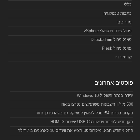
כללי
כתבות טכנולוגיה
מדריכים
ניהול שרת וירטואלי vSphere
פאנל ניהול Directadmin
פאנל ניהול Plesk
שרתי רדיו
פוסטים אחרונים
ירידה בנתח השוק ל-Windows 10
500 מיליון חשבונות משתמשים נפרצו ביאהו
בקרוב בכרום 54: נוכל להאזין למוזיקה גם כשהדפדפן סגור
תקן חדש לחיבור וידאו: מ-USB-C ישירות ל-HDMI
החל מחודש הבא: מיקרוסופט תציע את ווינדוס 10 לארגונים ב-7 דולר