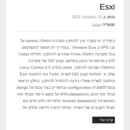
Esxi
נכתב ב
21 באוקטובר 2014
קטגוריה
Linux
במדריך זה נסביר איך להתקין מערכת הפעלה centos על
גבי VPS ב Vmware Esxi . במדריך זה אפשר להשתמש
בכל מערכת הפעלה אחרת שתירצו להתקין. תחילה נצטרך
להכין מראש על הכונן במחשב קובץ ISO של מערכת
ההפעלה שנרצה להתקין. אנחנו בחרנו Linux Centos 6.5.
שלב א: העלאת קובץ ISO לשרת. נפעיל את התוכנה Esxi
ונתחבר לשרת שאליו נירצה להתחיל להתקין. בחלון הראשי
נכנס ללשונית configuration ובתפריט בצד נכנס על storge.
נבחר את הכונן datastore1 נלחץ על מקש הימני ונבחר את
האפשרות browse datastore1 יפתח לנו חלון חדש עם
מנהל הקבצים של השרת. נפתח תיקיה חדשה ונלחץ על…
קרא עוד …