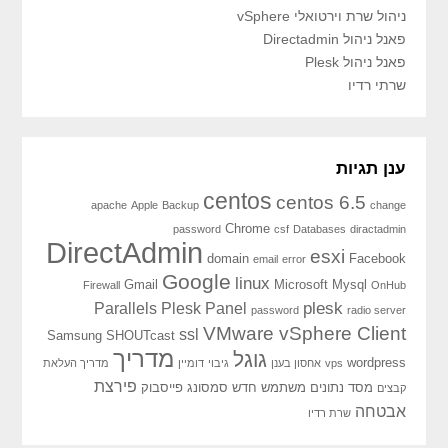
ניהול שרת וירטואלי vSphere
פאנל ניהול Directadmin
פאנל ניהול Plesk
שרתי רדיו
ענן תגיות
centos
centos 6.5
apache
Apple
Backup
change
Chrome
password
csf
Databases
diractadmin
DirectAdmin
esxi
domain
Facebook
email
error
Google
linux
Gmail
Microsoft
Mysql
Firewall
OnHub
plesk
Parallels Plesk Panel
password
radio server
VMware vSphere Client
ssl
Samsung
SHOUTcast
מדריך
גוגל
wordpress
vps
אחסון בענן
גיבוי
דומיין
מדריך העלאת
פירצת
מסד נתונים
משתמש חדש
סמסונג
פייסבוק
קבצים
אבטחה
שרת רדיו