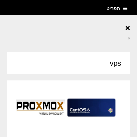
תפריט
×
×
vps