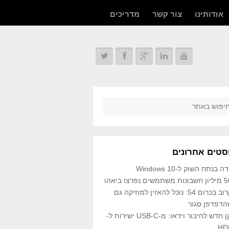
אודותינו
צור קשר
מדריכים
סטים אחרונים
ה בנתח השוק ל-Windows 10
שים נפרצו ביאהו
בקרוב בכרום 54: נוכל להאזין למוזיקה גם
הדפדפן סגור
תקן חדש לחיבור וידאו: מ-USB-C ישירות ל-
HD