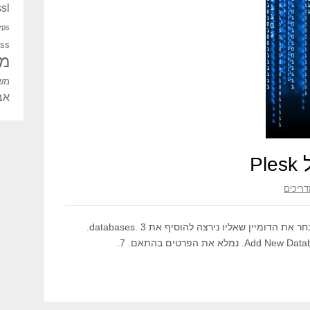
ssl
vps
ess
מד
מש
אב
ריכים
1. בחלון הראשי נלחץ על Domains 2. נבחר את הדומיין שאליו נירצה להוסיף את databases. 3.