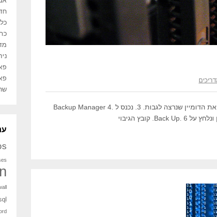
אב
חדש
כלל
כתב
מד
ניהו
פאנל 
פאנל
ריכים
שרת
1.בחלון הראשי נכנס ל Domains 2.נבחר את הדומיין שנרצה לגבות. 3. נכנס ל Backup Manager 4.
ענ
os
ses
n
wall
ql
ord