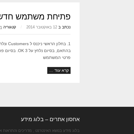
פתיחת משתמש חדש w Customer parallels
נכתב ב
12 באוקטובר 2014
/
קטגוריה
מד
פרטי המשתמש
קרא עוד …
אחסון אתרים – בלוג מידע
בלוג מידע בנושא האינטרנט , מדריכים והתראות 