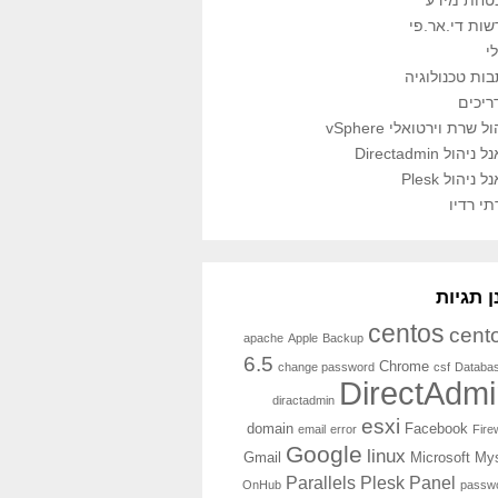
טחת מידע
ות די.אר.פי
י
ות טכנולוגיה
ריכים
ל שרת וירטואלי vSphere
ניהול Directadmin
 ניהול Plesk
י רדיו
ן תגיות
centos
cent
apache
Apple
Backup
6.5
Chrome
change password
csf
Databa
DirectAdmi
diractadmin
esxi
domain
Facebook
email
error
Fire
Google
linux
Gmail
Microsoft
Mys
Parallels Plesk Panel
OnHub
passw