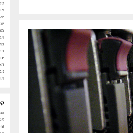
ספט
אוגו
יולי 5
יוני 5
מאי 5
אפרי
מרץ 
פברו
ינואר
דצמב
נובמ
אוקט
קט
nux
OX
nt