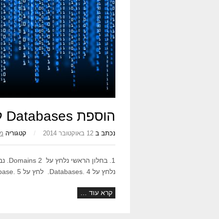
הוספת Databases ל Plesk
נכתב ב
12 באוקטובר 2014
/
קטגוריה
מד
נלחץ על Databases. 4. לחץ על Add New Database. 5. נמלא את הפרטים בהתאם. 7.
קרא עוד …