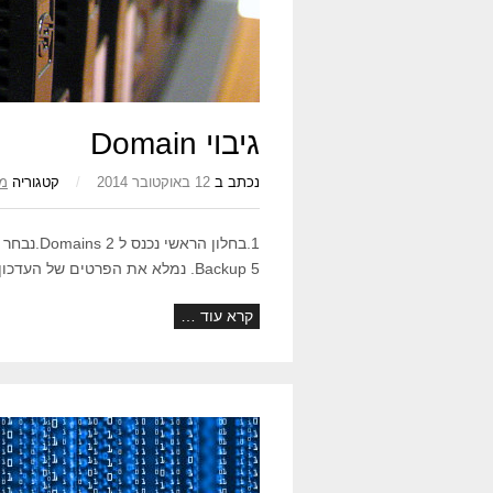
גיבוי Domain
נכתב ב
12 באוקטובר 2014
/
קטגוריה
מד
Backup 5. נמלא את הפרטים של העדכון ונלחץ על Back Up. 6. קובץ הגיבוי
קרא עוד …