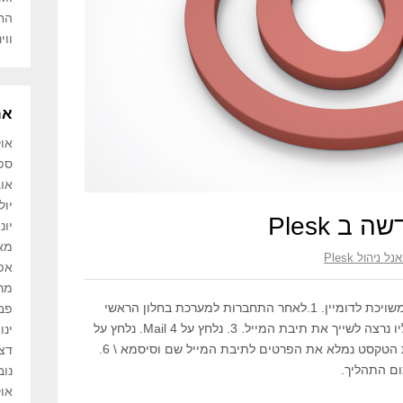
הח
ווינדוס 10
אר
אוקט
ספט
אוגו
יולי 6
ב Plesk
יוני 6
מאי 6
נל ניהול Plesk
אפרי
מרץ 
במדריך זה נבין איך לפתוח תיבת מייל שמשויכת לדומיין. 1.לאחר התחברות למערכת בחלון הראשי
פברו
נכנס לDomains 2.נבחר את הדומיין שאליו נרצה לשייך את תיבת המייל. 3. נלחץ על Mail 4. נלחץ על
ינואר
כפתור Create Email Address. 5.בשדות הטקסט נמלא את הפרטים לתיבת המייל שם וסיסמא \ 6.
דצמב
נובמ
אוקט