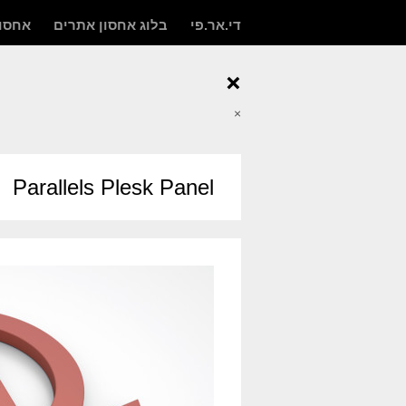
די.אר.פי
בלוג אחסון אתרים
אחסון
×
×
Parallels Plesk Panel