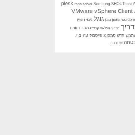
plesk
Samsung
SHOUTcast
radio server
VMware vSphere Client
גוגל
wordpr
אחסון בענן
גיבוי
דומיין
ריך
מסד נתונים
מדריך העלאת קבצים
פירצת
תמש חדש
סמסונג
פייסבוק
טחה
שרת רדיו