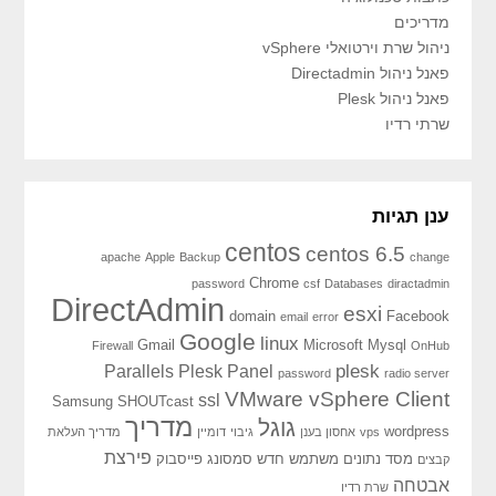
מדריכים
ניהול שרת וירטואלי vSphere
פאנל ניהול Directadmin
פאנל ניהול Plesk
שרתי רדיו
ענן תגיות
centos
centos 6.5
apache
Apple
Backup
change
Chrome
password
csf
Databases
diractadmin
DirectAdmin
esxi
domain
Facebook
email
error
Google
linux
Gmail
Microsoft
Mysql
Firewall
OnHub
plesk
Parallels Plesk Panel
password
radio server
VMware vSphere Client
ssl
Samsung
SHOUTcast
מדריך
גוגל
wordpress
vps
אחסון בענן
גיבוי
דומיין
מדריך העלאת
פירצת
מסד נתונים
משתמש חדש
סמסונג
פייסבוק
קבצים
אבטחה
שרת רדיו