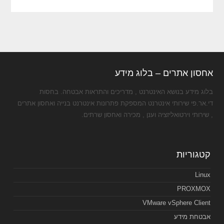
אחסון אתרים – בלוג מידע
בלוג מידע בנושא האינטרנט , מדריכים והתראות אבטחה. בחסות
די.אר.פי שירותי אינטרנט המספקת פתרונות אינטרנט בנייה ואחסון אתרים
, שירותי וירטואליזציה וענן , מכירה ואחסון שרתים.
קטגוריות
Linux
PROXMOX
VMware vSphere Client
אבטחת מידע