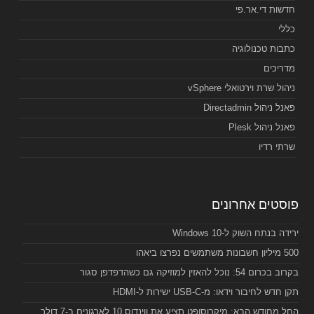
חדשות די.אר.פי
כללי
כתבות טכנולוגיה
מדריכים
ניהול שרת וירטואלי vSphere
פאנל ניהול Directadmin
פאנל ניהול Plesk
שרתי רדיו
פוסטים אחרונים
ירידה בנתח השוק ל-Windows 10
500 מיליון חשבונות משתמשים נפרצו ביאהו
בקרוב בכרום 54: נוכל להאזין למוזיקה גם כשהדפדפן סגור
תקן חדש לחיבור וידאו: מ-USB-C ישירות ל-HDMI
החל מחודש הבא: מיקרוסופט תציע את ווינדוס 10 לארגונים ב-7 דולר