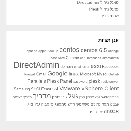
פאנל ניהול Directadmin
פאנל ניהול Plesk
שרתי רדיו
ענן תגיות
centos
centos 6.5
apache
Apple
Backup
change
Chrome
password
csf
Databases
diractadmin
DirectAdmin
esxi
domain
Facebook
email
error
Google
linux
Gmail
Microsoft
Mysql
Firewall
OnHub
plesk
Parallels Plesk Panel
password
radio server
VMware vSphere Client
ssl
Samsung
SHOUTcast
מדריך
גוגל
wordpress
vps
אחסון בענן
גיבוי
דומיין
מדריך העלאת
פירצת
מסד נתונים
משתמש חדש
סמסונג
פייסבוק
קבצים
אבטחה
שרת רדיו