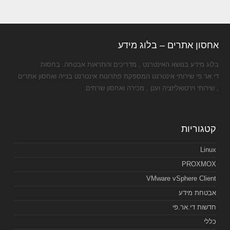
אחסון אתרים – בלוג מידע
בלוג מידע בנושא האינטרנט , מדריכים והתראות אבטחה. בחסות
די.אר.פי שירותי אינטרנט המספקת פתרונות אינטרנט בנייה ואחסון אתרים
, שירותי וירטואליזציה וענן , מכירה ואחסון שרתים.
קטגוריות
Linux
PROXMOX
VMware vSphere Client
אבטחת מידע
חדשות די.אר.פי
כללי