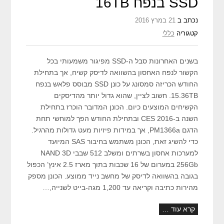
SSD בנפח 16TB
נכתב ב
21 במרץ 2016
קטגוריה
כללי
בשנים האחרונות סבל ה-SSD מפיגור משמעותי בכל
הקשור לנפח האחסון בהשוואה לדיסק קשיח, אך בתחילת
החודש הכריזה סמסונג על כונן SSD מבוסס פלאש בנפח
15.36TB. חשוב לציין, שהוא גדול יותר מהדיסקים
הקשיחים המוצעים כיום. הכונן המדובר הוכרז בתחילת
השנה ב-CES 2016 ובתחילת החודש הפך למוחשי תחת
הדגם PM1366a, אך במידות פיזיות מעט גדולות מהרגיל.
כדי להשיג זאת, הכונן משתמש בחיבור SAS המיועד
למערכות אחסון בשרתים ומשלב 512 שבבי NAND 3D
256Gb במערום של 16 שכבות בתוך מארז 2.5 אינץ’ הכפול
בגובה בהשוואה לדיסק של מחשב נייד ממוצע. הכונן מספק
מהירות כתיבה וקריאה עד 1,200 מגה-בייט לשנייה,…
קרא עוד …