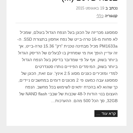
נכתב ב
19 באוגוסט 2015
קטגוריה
כללי
סמסונג מכריזה על הכונן בעל הנפח הגדול בעולם, שמכיל
לא פחות מ-16 טרה-בייט של נפח אחסון בתצורת SSD. ה-
PM1633a מכיל מבחינה טכנית "רק" 15.36 טרה-בייט, אך
זה עדיין הופך את מי שמחזיק בו לבעלים של הדיסק הגדול
ביותר בשוק. אף על פי שמדובר בדיסק בעל הנפח הגדול
ביותר בשוק, המימדים הפיזיים נותרו סטנדרטים
למדי ומזכירים כוננים מסוג 2.5 אינץ'. עם זאת, הכונן של
סמסונג עבה כמעט פי 2 מכוננים דומים במחשבים ניידים,
כך שהוא לא בהכרח יתאים לשימוש בכל מחשב. הנפח
העצום בנוי הודות ל-48 שכבות של שבבי NAND flash של
32GB, סך הכל 500 מהם. ההערכות…
קרא עוד …