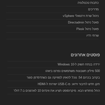
כתבות טכנולוגיה
מדריכים
ניהול שרת וירטואלי vSphere
פאנל ניהול Directadmin
פאנל ניהול Plesk
שרתי רדיו
פוסטים אחרונים
ירידה בנתח השוק ל-Windows 10
500 מיליון חשבונות משתמשים נפרצו ביאהו
בקרוב בכרום 54: נוכל להאזין למוזיקה גם כשהדפדפן סגור
תקן חדש לחיבור וידאו: מ-USB-C ישירות ל-HDMI
החל מחודש הבא: מיקרוסופט תציע את ווינדוס 10 לארגונים ב-7 דולר