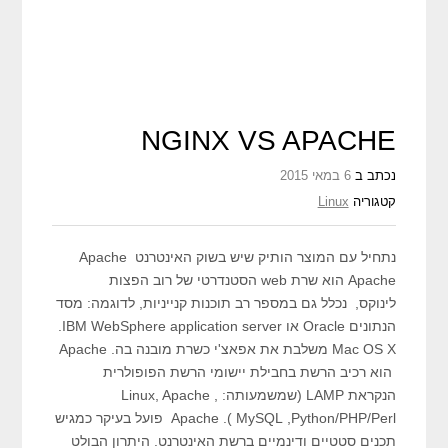
NGINX VS APACHE
נכתב ב
6 במאי 2015
קטגוריה
Linux
נתחיל עם המוצר הותיק שיש בשוק האינטרנט Apache
Apache הוא שרת web הסטנדרטי של רוב הפצות
לינוקס, נכלל גם במספר רב תוכנות קנייניות, לדוגמה: מסד
הנתונים Oracle או IBM WebSphere application server‏.
Mac OS X משלבת את אפאצ'י כשרת מובנה בה. Apache
הוא רכיב הרשת בחבילת יישומי הרשת הפופולרית
הנקראת LAMP (שמשמעותה: Linux, Apache ,
Python/PHP/Perl, ‏MySQL ). Apache פועל בעיקר כמגיש
תכנים סטטיים ודינמיים ברשת האינטרנט. היתרון הבולט