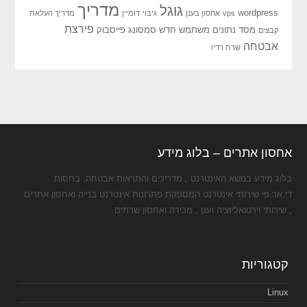
מדריך
גוגל
wordpress
vps
אחסון בענן
גיבוי
דומיין
מדריך העלאת
פירצת
מסד נתונים
משתמש חדש
סמסונג
פייסבוק
קבצים
אבטחה
שרת רדיו
אחסון אתרים – בלוג מידע
בלוג מידע בנושא האינטרנט , מדריכים והתראות אבטחה. בחסות
די.אר.פי שירותי אינטרנט המספקת פתרונות אינטרנט בנייה ואחסון אתרים
, שירותי וירטואליזציה וענן , מכירה ואחסון שרתים.
קטגוריות
Linux