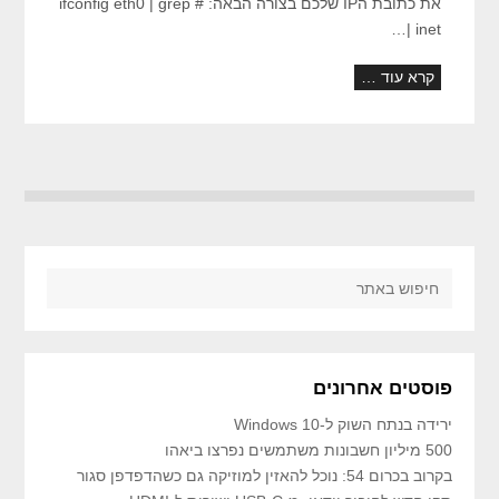
את כתובת הIP שלכם בצורה הבאה: # ifconfig eth0 | grep
inet |…
קרא עוד …
פוסטים אחרונים
ירידה בנתח השוק ל-Windows 10
500 מיליון חשבונות משתמשים נפרצו ביאהו
בקרוב בכרום 54: נוכל להאזין למוזיקה גם כשהדפדפן סגור