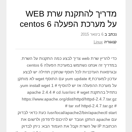
מדריך להתקנת שרת WEB
על מערכת הפעלה centos 6
נכתב ב
6 בינואר 2015
קטגוריה
Linux
כדי להריץ שרת web צריך לבצע כמה התקנות על השרת.
במדריך זה אנחנו נשתמש במערכת הפעלה centos 6
ובגרסאות העדכניות לכל תוסף שנתקין תחילה יש לבצע
עדכון למערכת ֳ# yum update עם התוסף wget לא מותקן
על מערכת ההפעלה אז יש להוסיף # yum install wget 1.
נתחיל בהתקנת apache 2.4.4 # cd /usr/src # wget
https://www.apache.org/dist/httpd/httpd-2.4.7.tar.gz
# tar xvf httpd-2.4.7.tar.gz #
/usr/local/apache2/bin/apachectl start כעת כדאי לבדוק
עם apache הותקן ועובד יש להיכנס לדפדפן ולרשום את
הכתובת IP של השרת וקבל את העמוד הבא: ניתן לבדוק